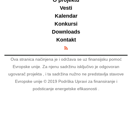
O projektu
Vesti
Kalendar
Konkursi
Downloads
Kontakt
Ova stranica načinjena je i održava se uz finansijsku pomoć
Evropske unije. Za njenu sadržinu isključivo je odgovoran
ugovarač projekta , i ta sadržina nužno ne predstavlja stavove
Evropske unije © 2019 Podrška Upravi za finansiranje i
podsticanje energetske efikasnosti .